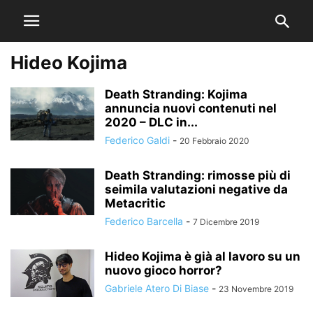
Hideo Kojima
Death Stranding: Kojima
annuncia nuovi contenuti nel
2020 – DLC in...
Federico Galdi
-
20 Febbraio 2020
Death Stranding: rimosse più di
seimila valutazioni negative da
Metacritic
Federico Barcella
-
7 Dicembre 2019
Hideo Kojima è già al lavoro su un
nuovo gioco horror?
Gabriele Atero Di Biase
-
23 Novembre 2019