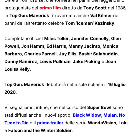
Oltre a Tom Cruise, che tornerà nei panni del leggendario
protagonista del
primo film
diretto da
Tony Scott
nel 1986,
in
Top Gun: Maverick
ritroveremo anche
Val Kilmer
nei
panni dell’altrettanto celebre T
om ‘Iceman’ Kazinsky
.
Completano il cast
Miles Teller
,
Jennifer Connelly
,
Glen
Powell
,
Jon Hamm
,
Ed Harris
,
Manny Jacinto
,
Monica
Barbaro
,
Charles Parnell
,
Jay Ellis
,
Bashir Salahuddin
,
Danny Ramirez
,
Lewis Pullman
,
Jake Picking
e
Jean
Louisa Kelly
.
Top Gun: Maverick
debutterà nelle sale italiane il
16 luglio
2020
.
Vi segnaliamo, infine, che nel corso del
Super Bowl
sono
stati diffusi anche i nuovi spot di
Black Widow
,
Mulan
,
No
Time to Die
e il
primo trailer
delle serie
WandaVision
,
Loki
e
Falcon and the Winter Soldier
.