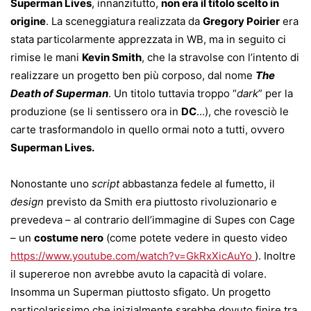
Superman Lives
, innanzitutto,
non era il titolo scelto in
origine
. La sceneggiatura realizzata da
Gregory Poirier
era
stata particolarmente apprezzata in WB, ma in seguito ci
rimise le mani
Kevin Smith
, che la stravolse con l’intento di
realizzare un progetto ben più corposo, dal nome
The
Death of Superman
. Un titolo tuttavia troppo “
dark
” per la
produzione (se li sentissero ora in
DC
…), che rovesciò le
carte trasformandolo in quello ormai noto a tutti, ovvero
Superman Lives.
Nonostante uno
script
abbastanza fedele al fumetto, il
design
previsto da Smith era piuttosto rivoluzionario e
prevedeva – al contrario dell’immagine di Supes con Cage
– un
costume nero
(come potete vedere in questo video
https://www.youtube.com/watch?v=GkRxXicAuYo
). Inoltre
il supereroe non avrebbe avuto la capacità di volare.
Insomma un Superman piuttosto sfigato. Un progetto
particolarissimo che inizialmente sarebbe dovuto finire tra