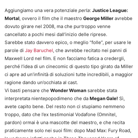
Aggiungiamo una vera potenziale
perla
:
Justice League:
Mortal
, ovvero il film che il maestro
George Miller
avrebbe
dovuto girare nel 2008, ma che purtroppo venne
cancellato a pochi mesi dall’inizio delle riprese.
Sarebbe stato davvero epico, o meglio “folle”, per usare le
parole di
Jay Baruchel
, che avrebbe recitato nei panni di
Maxwell Lord nel film. E non facciamo fatica a credergli,
perché l’idea di un cinecomic di questo tipo girato da Miller
ci apre ad un’infinità di soluzioni tutte incredibili, a maggior
ragione dando un’occhiata al cast.
Vi basti pensare che
Wonder Woman
sarebbe stata
interpretata nientepopodimeno che da
Megan Gale!
Sì,
avete capito bene. Del resto non ci stupiamo nemmeno
troppo, dato che l’ex testimonial Vodafone (Omnitel,
pardon) ormai è una mascotte del maestro, e che recita
praticamente solo nei suoi film: dopo Mad Max: Fury Road,