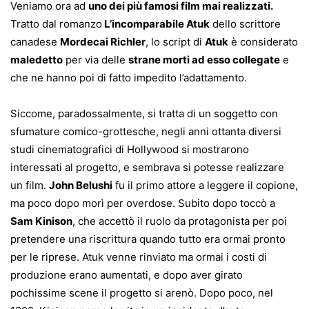
Veniamo ora ad
uno dei più famosi film mai realizzati.
Tratto dal romanzo
L’incomparabile Atuk
dello scrittore
canadese
Mordecai Richler
, lo script di
Atuk
è considerato
maledetto
per via delle
strane morti ad esso collegate
e
che ne hanno poi di fatto impedito l’adattamento.
Siccome, paradossalmente, si tratta di un soggetto con
sfumature comico-grottesche, negli anni ottanta diversi
studi cinematografici di Hollywood si mostrarono
interessati al progetto, e sembrava si potesse realizzare
un film.
John Belushi
fu il primo attore a leggere il copione,
ma poco dopo morì per overdose. Subito dopo toccò a
Sam Kinison
, che accettò il ruolo da protagonista per poi
pretendere una riscrittura quando tutto era ormai pronto
per le riprese. Atuk venne rinviato ma ormai i costi di
produzione erano aumentati, e dopo aver girato
pochissime scene il progetto si arenò. Dopo poco, nel