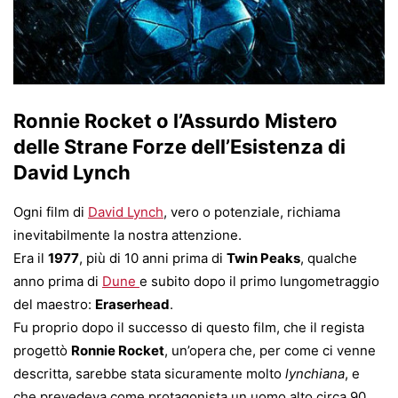
Ronnie Rocket o l’Assurdo Mistero
delle Strane Forze dell’Esistenza di
David Lynch
Ogni film di
David Lynch
, vero o potenziale, richiama
inevitabilmente la nostra attenzione.
Era il
1977
, più di 10 anni prima di
Twin Peaks
, qualche
anno prima di
Dune
e subito dopo il primo lungometraggio
del maestro:
Eraserhead
.
Fu proprio dopo il successo di questo film, che il regista
progettò
Ronnie Rocket
, un’opera che, per come ci venne
descritta, sarebbe stata sicuramente molto
lynchiana
, e
che prevedeva come protagonista un uomo alto circa 90