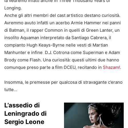
la vedremo infatti anche in Three Thousand Years of
Longing.
Anche gli altri membri del cast artistico destano curiosità.
Avremmo avuto infatti un acerbo Armie Hammer nei panni
di Batman, il rapper Common in quelli di Green Lanter, un
insolito Aquaman interpretato da Santiago Cabrera, il
compianto Hugh Keays-Byrne nelle vesti di Martian
Manhunter e infine D.J. Cotrona come Superman e Adam
Brody come Flash. Una curiosità: questi ultimi due hanno
comunque preso parte a film DCEU, recitando in
Shazam
!
.
Insomma, le premesse per qualcosa di stravagante c’erano
tutte…
L’assedio di
Leningrado di
Sergio Leone