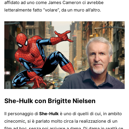
affidato ad un
o come James Cameron ci avrebbe
letteralmente fatto “volare”, da un muro all’altro.
She-Hulk con Brigitte Nielsen
Il personaggio di
She-Hulk
è uno di quelli di cui, in ambito
cinecomic, si è parlato molto circa la realizzazione di un
film
ad hoc
, senza poi arrivare a dama. Di dama in realtà ce