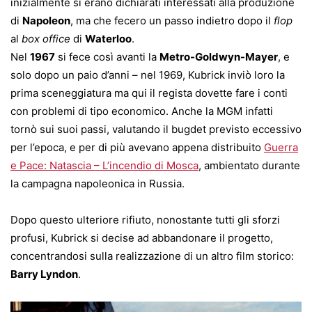
inizialmente si erano dichiarati interessati alla produzione
di
Napoleon
, ma che fecero un passo indietro dopo il
flop
al
box office
di
Waterloo
.
Nel
1967
si fece così avanti la
Metro-Goldwyn-Mayer
, e
solo dopo un paio d’anni – nel 1969, Kubrick inviò loro la
prima sceneggiatura ma qui il regista dovette fare i conti
con problemi di tipo economico. Anche la MGM infatti
tornò sui suoi passi, valutando il bugdet previsto eccessivo
per l’epoca, e per di più avevano appena distribuito
Guerra
e Pace: Natascia – L’incendio di Mosca
, ambientato durante
la campagna napoleonica in Russia.
Dopo questo ulteriore rifiuto, nonostante tutti gli sforzi
profusi, Kubrick si decise ad abbandonare il progetto,
concentrandosi sulla realizzazione di un altro film storico:
Barry Lyndon
.