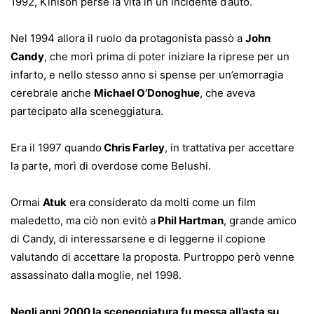
1992, Kinison perse la vita in un incidente d’auto.
Nel 1994 allora il ruolo da protagonista passò a
John
Candy
, che morì prima di poter iniziare la riprese per un
infarto, e nello stesso anno si spense per un’emorragia
cerebrale anche
Michael O’Donoghue
, che aveva
partecipato alla sceneggiatura.
Era il 1997 quando
Chris Farley
, in trattativa per accettare
la parte, morì di overdose come Belushi.
Ormai
Atuk
era considerato da molti come un film
maledetto, ma ciò non evitò a
Phil Hartman
, grande amico
di Candy, di interessarsene e di leggerne il copione
valutando di accettare la proposta. Purtroppo però venne
assassinato dalla moglie, nel 1998.
Negli anni 2000 la sceneggiatura fu messa all’asta su