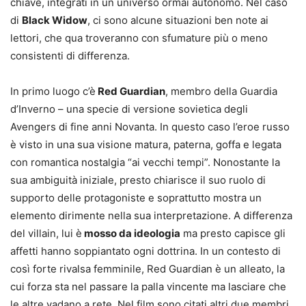
chiave, integrati in un universo ormai autonomo. Nel caso
di
Black Widow
, ci sono alcune situazioni ben note ai
lettori, che qua troveranno con sfumature più o meno
consistenti di differenza.
In primo luogo c’è
Red Guardian
, membro della Guardia
d’Inverno – una specie di versione sovietica degli
Avengers di fine anni Novanta. In questo caso l’eroe russo
è visto in una sua visione matura, paterna, goffa e legata
con romantica nostalgia “ai vecchi tempi”. Nonostante la
sua ambiguità iniziale, presto chiarisce il suo ruolo di
supporto delle protagoniste e soprattutto mostra un
elemento dirimente nella sua interpretazione. A differenza
del villain, lui è
mosso da ideologia
ma presto capisce gli
affetti hanno soppiantato ogni dottrina. In un contesto di
così forte rivalsa femminile, Red Guardian è un alleato, la
cui forza sta nel passare la palla vincente ma lasciare che
le altre vadano a rete. Nel film sono citati altri due membri