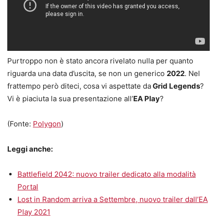
Purtroppo non è stato ancora rivelato nulla per quanto
riguarda una data d’uscita, se non un generico
2022
. Nel
frattempo però diteci, cosa vi aspettate da
Grid Legends
?
Vi è piaciuta la sua presentazione all’
EA Play
?
(Fonte:
Polygon
)
Leggi anche:
Battlefield 2042: nuovo trailer dedicato alla modalità
Portal
Lost in Random arriva a Settembre, nuovo trailer dall’EA
Play 2021