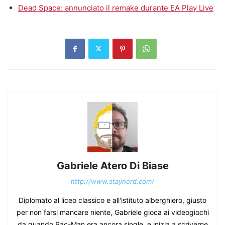
Dead Space: annunciato il remake durante EA Play Live
Gabriele Atero Di Biase
http://www.staynerd.com/
Diplomato al liceo classico e all'istituto alberghiero, giusto
per non farsi mancare niente, Gabriele gioca ai videogiochi
da quando Pac-Man era ancora single, e inizia a scriverne