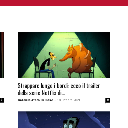
NIME E MANGA
CINEMA
FUMETTI
LIBRI
SERIE 
Strappare lungo i bordi: ecco il trailer
della serie Netflix di...
-
0
Gabriele Atero Di Biase
18 Ottobre 2021
0