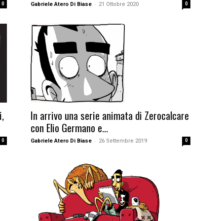
-
0
Gabriele Atero Di Biase
21 Ottobre 2020
0
In arrivo una serie animata di Zerocalcare
i,
con Elio Germano e...
-
Gabriele Atero Di Biase
26 Settembre 2019
0
0